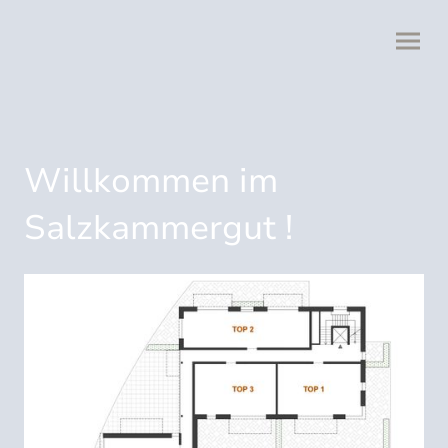
Willkommen im
Salzkammergut !