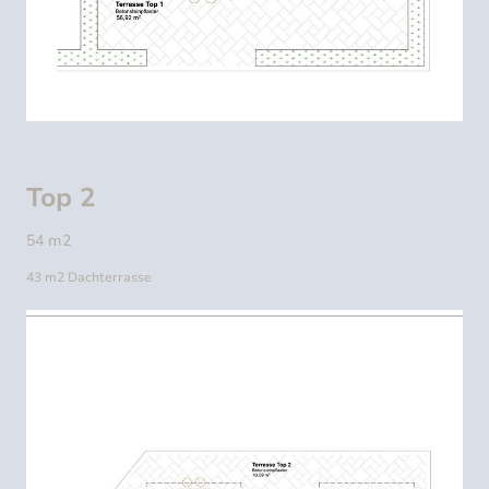
Top 2
54 m2
43 m2 Dachterrasse