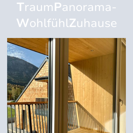
T
raum
P
anorama-
W
ohlfühl
Z
uhause