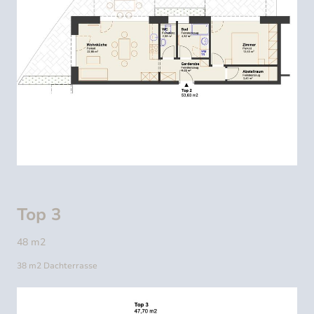
Top 3
48 m2
38 m2 Dachterrasse