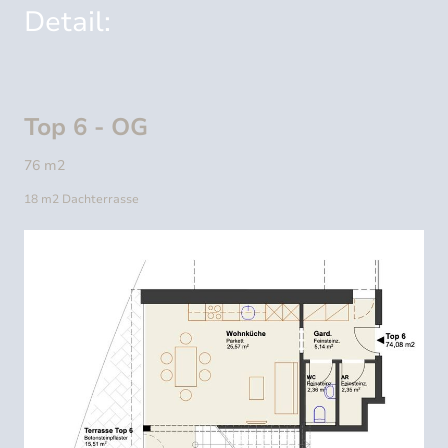
Detail:
Top 6 - OG
76 m2
18 m2 Dachterrasse